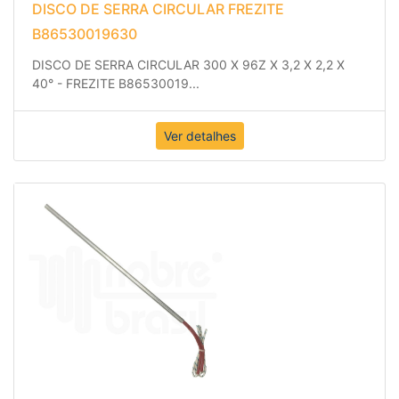
B86530019630
DISCO DE SERRA CIRCULAR 300 X 96Z X 3,2 X 2,2 X
40° - FREZITE B86530019
...
Ver detalhes